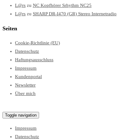
L@rs
zu
NC Kopfhörer Srhythm NC25
L@rs
zu
SHARP DR-I470 (GR) Stereo Internetradio
Seiten
Cookie-Richtlinie (EU)
Datenschutz
Haftungsausschluss
Impressum
Kundenportal
Newsletter
Über mich
Lars Test Blog
Toggle navigation
Impressum
Datenschutz