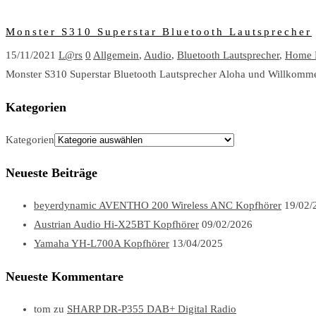
Monster S310 Superstar Bluetooth Lautsprecher
15/11/2021
L@rs
0
Allgemein
,
Audio
,
Bluetooth Lautsprecher
,
Home E
Monster S310 Superstar Bluetooth Lautsprecher Aloha und Willkomme
Kategorien
Kategorien
Neueste Beiträge
beyerdynamic AVENTHO 200 Wireless ANC Kopfhörer
19/02/
Austrian Audio Hi-X25BT Kopfhörer
09/02/2026
Yamaha YH-L700A Kopfhörer
13/04/2025
Neueste Kommentare
tom
zu
SHARP DR-P355 DAB+ Digital Radio