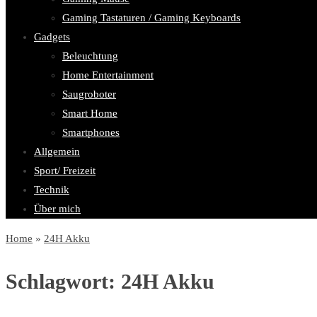
Gaming Tastaturen / Gaming Keyboards
Gadgets
Beleuchtung
Home Entertainment
Saugroboter
Smart Home
Smartphones
Allgemein
Sport/ Freizeit
Technik
Über mich
Home
»
24H Akku
Schlagwort:
24H Akku