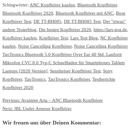
Schlagwörter:
ANC Kopfhörer kaufen
,
Bluetooth Kopfhörer
,
Bluetooth Kopfhörer 2020
,
Bluetooth Kopfhörer mit ANC
,
Bose
Kopfhörer Test
,
DE TT-BH085
,
DE TT-BH085 Test
,
Der "etwas"
andere Testerblog
,
Die besten Kopfhörer 2020
,
https://lars-test.de
,
Kopfhörer kaufen
,
Kopfhörer Test
,
Lars Test Blog
,
NC Kopfhörer
kaufen
,
Noise Cancelling Kopfhörer
,
Noise Cancelling Kopfhörer
TaoTronics Bluetooth 5.0 Kopfhörer Over Ear 40 Std. Laufzeit
Mikrofon CVC 8.0 Typ-C Schnellladen für Smartphones Tablets
Laptops [2020 Version]
,
Sennheiser Kopfhörer Test
,
Sony
Kopfhörer
,
TaoTronics
,
TaoTronics Kopfhörer
,
Testberichte
Kopfhörer 2020
Previous:
Avantree Aria – ANC Bluetooth Kopfhörer
Next:
JBL Under Armour Kopfhörer
Wir freuen uns über Deinen Kommentar: