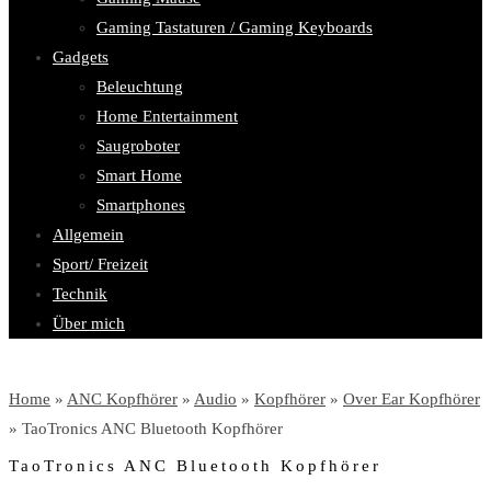
Gaming Tastaturen / Gaming Keyboards
Gadgets
Beleuchtung
Home Entertainment
Saugroboter
Smart Home
Smartphones
Allgemein
Sport/ Freizeit
Technik
Über mich
Home
»
ANC Kopfhörer
»
Audio
»
Kopfhörer
»
Over Ear Kopfhörer
» TaoTronics ANC Bluetooth Kopfhörer
TaoTronics ANC Bluetooth Kopfhörer