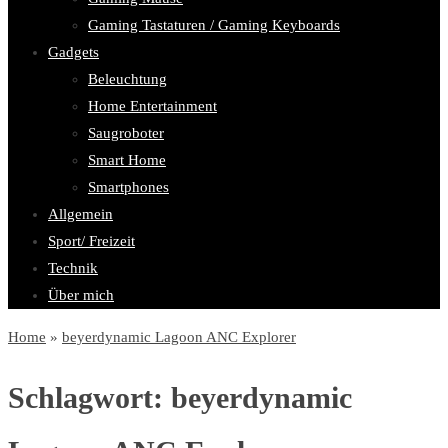
Gaming Tastaturen / Gaming Keyboards
Gadgets
Beleuchtung
Home Entertainment
Saugroboter
Smart Home
Smartphones
Allgemein
Sport/ Freizeit
Technik
Über mich
Home
»
beyerdynamic Lagoon ANC Explorer
Schlagwort:
beyerdynamic