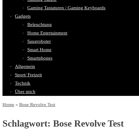
Gaming Tastaturen / Gaming Keyboards
Gadgets
Beleuchtung
Home Entertainment
Saugroboter
Smart Home
Smartphones
Allgemein
Sport/ Freizeit
Technik
Über mich
Home
»
Bose Revolve Test
Schlagwort:
Bose Revolve Test