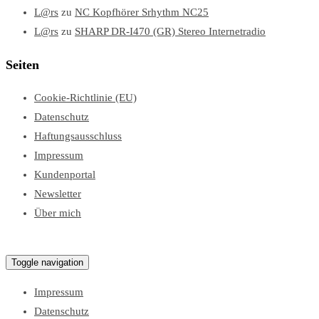
L@rs
zu
NC Kopfhörer Srhythm NC25
L@rs
zu
SHARP DR-I470 (GR) Stereo Internetradio
Seiten
Cookie-Richtlinie (EU)
Datenschutz
Haftungsausschluss
Impressum
Kundenportal
Newsletter
Über mich
Lars Test Blog
Toggle navigation
Impressum
Datenschutz