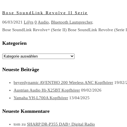
Bose SoundLink Revolve II Serie
06/03/2021
L@rs
0
Audio
,
Bluetooth Lautsprecher
,
Bose SoundLink Revolve+ (Serie II) Bose SoundLink Revolve (Serie 
Kategorien
Kategorien
Neueste Beiträge
beyerdynamic AVENTHO 200 Wireless ANC Kopfhörer
19/02/
Austrian Audio Hi-X25BT Kopfhörer
09/02/2026
Yamaha YH-L700A Kopfhörer
13/04/2025
Neueste Kommentare
tom
zu
SHARP DR-P355 DAB+ Digital Radio