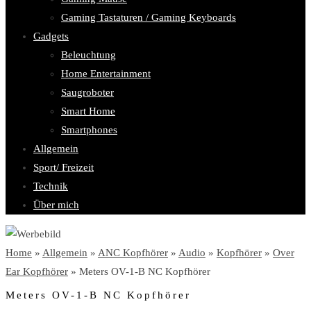
Gaming Tastaturen / Gaming Keyboards
Gadgets
Beleuchtung
Home Entertainment
Saugroboter
Smart Home
Smartphones
Allgemein
Sport/ Freizeit
Technik
Über mich
Home
»
Allgemein
»
ANC Kopfhörer
»
Audio
»
Kopfhörer
»
Over
Ear Kopfhörer
» Meters OV-1-B NC Kopfhörer
Meters OV-1-B NC Kopfhörer