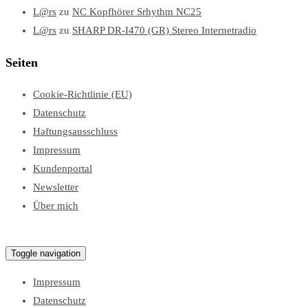
L@rs
zu
NC Kopfhörer Srhythm NC25
L@rs
zu
SHARP DR-I470 (GR) Stereo Internetradio
Seiten
Cookie-Richtlinie (EU)
Datenschutz
Haftungsausschluss
Impressum
Kundenportal
Newsletter
Über mich
Lars Test Blog
Toggle navigation
Impressum
Datenschutz