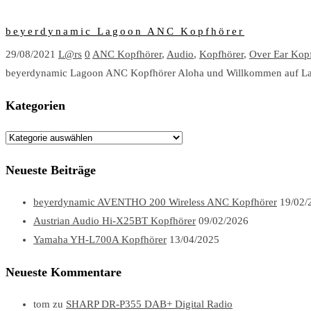
beyerdynamic Lagoon ANC Kopfhörer
29/08/2021
L@rs
0
ANC Kopfhörer
,
Audio
,
Kopfhörer
,
Over Ear Kop
beyerdynamic Lagoon ANC Kopfhörer Aloha und Willkommen auf Lars
Kategorien
Kategorien
Neueste Beiträge
beyerdynamic AVENTHO 200 Wireless ANC Kopfhörer
19/02/
Austrian Audio Hi-X25BT Kopfhörer
09/02/2026
Yamaha YH-L700A Kopfhörer
13/04/2025
Neueste Kommentare
tom
zu
SHARP DR-P355 DAB+ Digital Radio