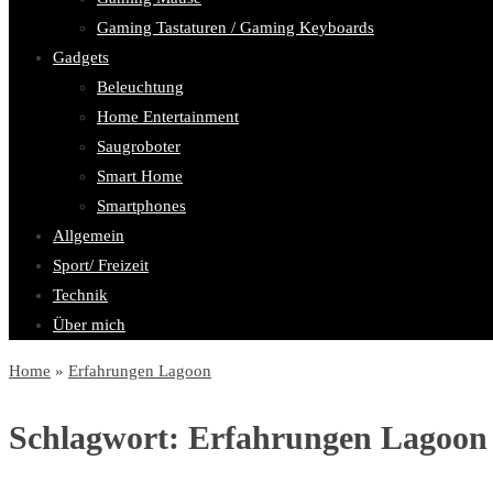
Gaming Tastaturen / Gaming Keyboards
Gadgets
Beleuchtung
Home Entertainment
Saugroboter
Smart Home
Smartphones
Allgemein
Sport/ Freizeit
Technik
Über mich
Home
»
Erfahrungen Lagoon
Schlagwort:
Erfahrungen Lagoon