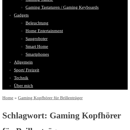
Gaming Tastaturen / Gaming Keyboards
Gadgets
Beleuchtung
Home Entertainment
Saugroboter
Smart Home
Smartphones
Allgemein
Sport/ Freizeit
Technik
Über mich
Home
»
Gaming Kopfhörer für Brillenträger
Schlagwort:
Gaming Kopfhörer