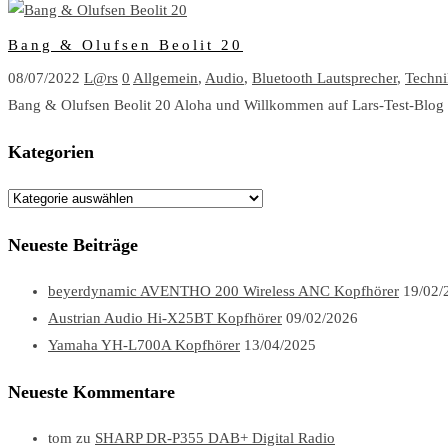
Bang & Olufsen Beolit 20
08/07/2022
L@rs
0
Allgemein
,
Audio
,
Bluetooth Lautsprecher
,
Techni
Bang & Olufsen Beolit 20 Aloha und Willkommen auf Lars-Test-Blog u
Kategorien
Kategorien
Neueste Beiträge
beyerdynamic AVENTHO 200 Wireless ANC Kopfhörer
19/02/
Austrian Audio Hi-X25BT Kopfhörer
09/02/2026
Yamaha YH-L700A Kopfhörer
13/04/2025
Neueste Kommentare
tom
zu
SHARP DR-P355 DAB+ Digital Radio