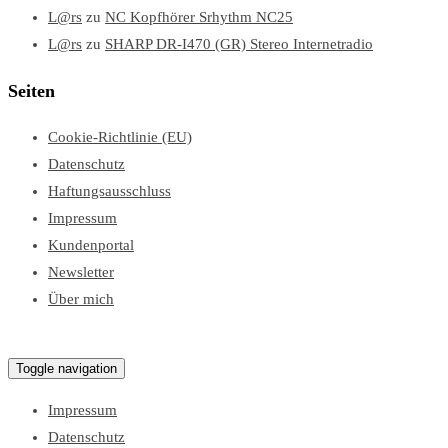
L@rs
zu
NC Kopfhörer Srhythm NC25
L@rs
zu
SHARP DR-I470 (GR) Stereo Internetradio
Seiten
Cookie-Richtlinie (EU)
Datenschutz
Haftungsausschluss
Impressum
Kundenportal
Newsletter
Über mich
Lars Test Blog
Toggle navigation
Impressum
Datenschutz