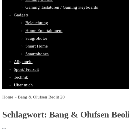
Gaming Tastaturen / Gaming Keyboards
Gadgets
Beleuchtung
Home Entertainment
Saugroboter
Smart Home
Smartphones
Allgemein
Sport/ Freizeit
Technik
Über mich
Home
»
Bang & Olufsen Beolit 20
Schlagwort:
Bang & Olufsen Beoli