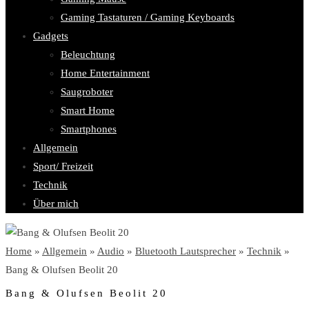
Gaming Tastaturen / Gaming Keyboards
Gadgets
Beleuchtung
Home Entertainment
Saugroboter
Smart Home
Smartphones
Allgemein
Sport/ Freizeit
Technik
Über mich
Home
»
Allgemein
»
Audio
»
Bluetooth Lautsprecher
»
Technik
»
Bang & Olufsen Beolit 20
Bang & Olufsen Beolit 20