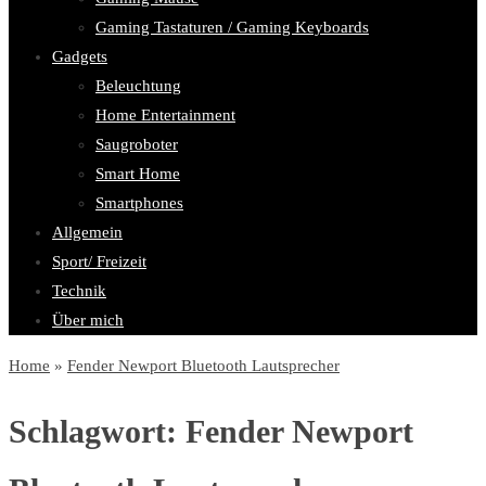
Gaming Tastaturen / Gaming Keyboards
Gadgets
Beleuchtung
Home Entertainment
Saugroboter
Smart Home
Smartphones
Allgemein
Sport/ Freizeit
Technik
Über mich
Home
»
Fender Newport Bluetooth Lautsprecher
Schlagwort:
Fender Newport