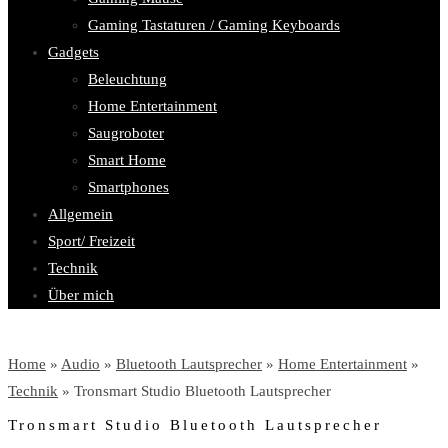
Gaming Tastaturen / Gaming Keyboards
Gadgets
Beleuchtung
Home Entertainment
Saugroboter
Smart Home
Smartphones
Allgemein
Sport/ Freizeit
Technik
Über mich
Home
»
Audio
»
Bluetooth Lautsprecher
»
Home Entertainment
»
Technik
» Tronsmart Studio Bluetooth Lautsprecher
Tronsmart Studio Bluetooth Lautsprecher