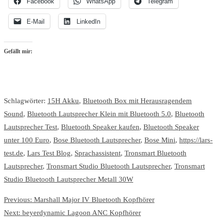
Facebook
WhatsApp
Telegram
E-Mail
LinkedIn
Gefällt mir:
Schlagwörter:
15H Akku
,
Bluetooth Box mit Herausragendem
Sound
,
Bluetooth Lautsprecher Klein mit Bluetooth 5.0
,
Bluetooth
Lautsprecher Test
,
Bluetooth Speaker kaufen
,
Bluetooth Speaker
unter 100 Euro
,
Bose Bluetooth Lautsprecher
,
Bose Mini
,
https://lars-
test.de
,
Lars Test Blog
,
Sprachassistent
,
Tronsmart Bluetooth
Lautsprecher
,
Tronsmart Studio Bluetooth Lautsprecher
,
Tronsmart
Studio Bluetooth Lautsprecher Metall 30W
Previous:
Marshall Major IV Bluetooth Kopfhörer
Next:
beyerdynamic Lagoon ANC Kopfhörer