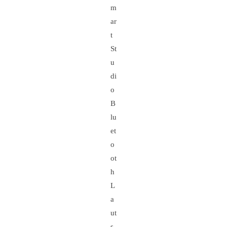
m
ar
t
St
u
di
o
B
lu
et
o
ot
h
L
a
ut
s