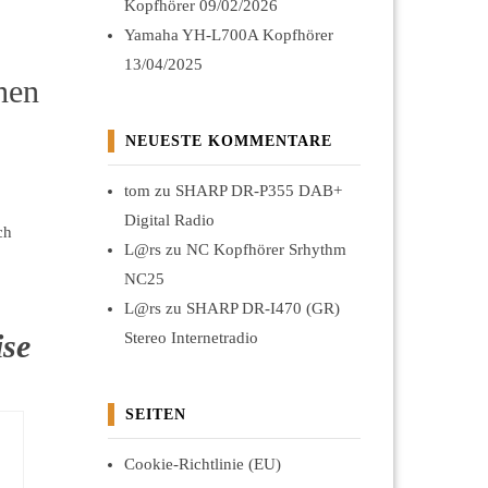
Kopfhörer
09/02/2026
Yamaha YH-L700A Kopfhörer
13/04/2025
hen
NEUESTE KOMMENTARE
tom
zu
SHARP DR-P355 DAB+
Digital Radio
ch
L@rs
zu
NC Kopfhörer Srhythm
NC25
L@rs
zu
SHARP DR-I470 (GR)
ise
Stereo Internetradio
SEITEN
Cookie-Richtlinie (EU)