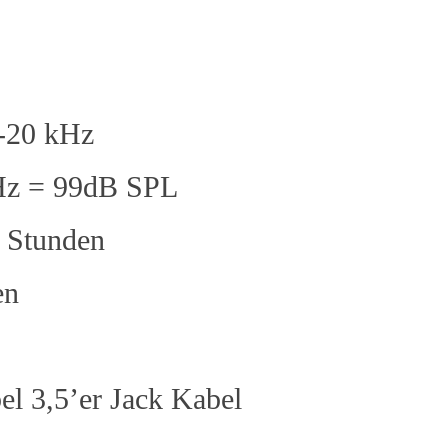
z-20 kHz
kHz = 99dB SPL
0 Stunden
en
el 3,5’er Jack Kabel