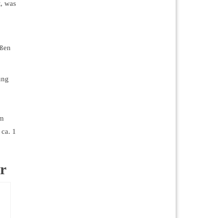
t, was
oßen
ung
um
 ca. 1
r