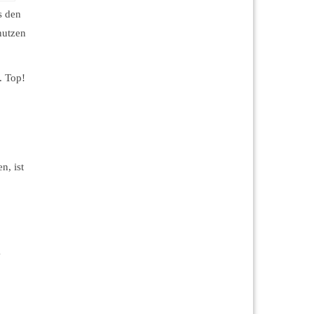
s den
nutzen
. Top!
n, ist
n