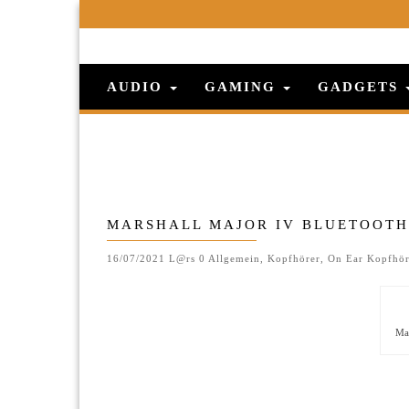
AUDIO
GAMING
GADGETS
MARSHALL MAJOR IV BLUETOOT
16/07/2021
L@rs
0
Allgemein
,
Kopfhörer
,
On Ear Kopfhör
Mar