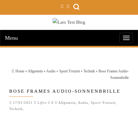
Menu
Toggl
navig
Home
»
Allgemein
»
Audio
»
Sport/ Freizeit
»
Technik
» Bose Frames Audio-
Sonnenbrille
BOSE FRAMES AUDIO-SONNENBRILLE
17/01/2021
L@rs
0
Allgemein
,
Audio
,
Sport/ Freizeit
,
Technik
,