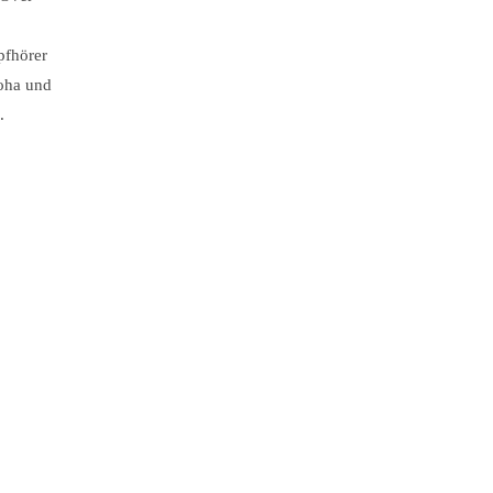
fhörer
oha und
.