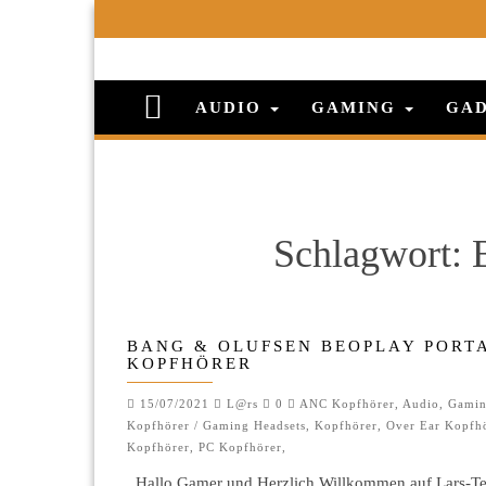
AUDIO
GAMING
GA
Schlagwort:
BANG & OLUFSEN BEOPLAY PORT
KOPFHÖRER
15/07/2021
L@rs
0
ANC Kopfhörer
,
Audio
,
Gami
Kopfhörer / Gaming Headsets
,
Kopfhörer
,
Over Ear Kopfh
Kopfhörer
,
PC Kopfhörer
,
Hallo Gamer und Herzlich Willkommen auf Lars-Te