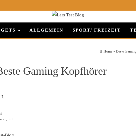
DGETS
ALLGEMEIN
SPORT/ FREIZEIT
T
Home
»
Beste Gaming
Beste Gaming Kopfhörer
AL
ng
örer
,
PC
st-Blog